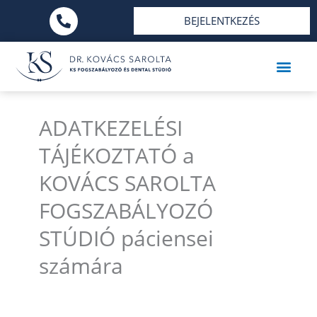
Ugrás
BEJELENTKEZÉS
a
tartalomra
FOGAZATI KEZ
LÁTHATATLA
ADATKEZELÉSI
TÁJÉKOZTATÓ a
KOVÁCS SAROLTA
FOGSZABÁLYOZÓ
STÚDIÓ páciensei
számára