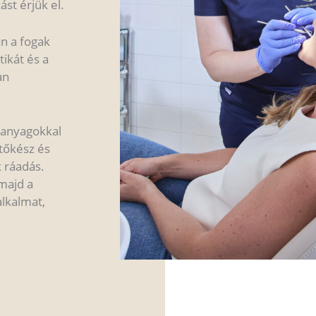
st érjük el.
n a fogak
ikát és a
an
 anyagokkal
tőkész és
 ráadás.
majd a
alkalmat,