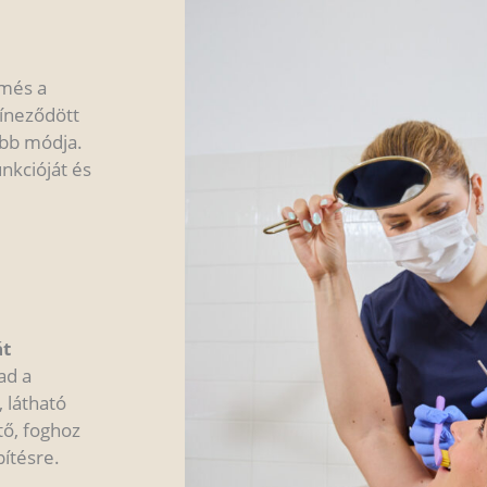
ömés a
zíneződött
bb módja.
nkcióját és
át
ad a
 látható
tő, foghoz
ítésre.