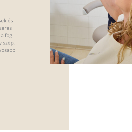
g
sek és
szeres
 a fog
y szép,
lyosabb