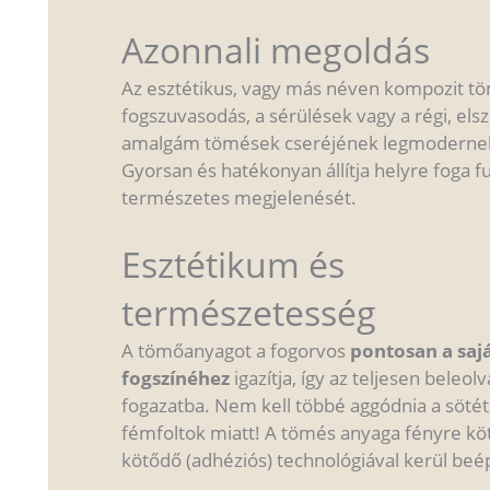
Azonnali megoldás
Az esztétikus, vagy más néven kompozit t
fogszuvasodás, a sérülések vagy a régi, els
amalgám tömések cseréjének legmoderne
Gyorsan és hatékonyan állítja helyre foga fu
természetes megjelenését.
Esztétikum és
természetesség
A tömőanyagot a fogorvos
pontosan a saj
fogszínéhez
igazítja, így az teljesen beleolv
fogazatba. Nem kell többé aggódnia a sötét,
fémfoltok miatt! A tömés anyaga fényre kö
kötődő (adhéziós) technológiával kerül beép