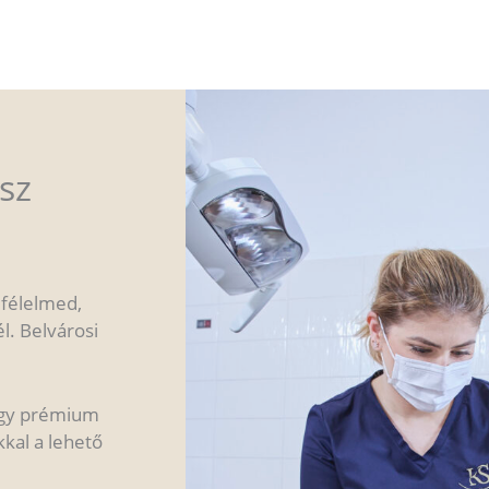
sz
 félelmed,
. Belvárosi
ogy prémium
kkal a lehető