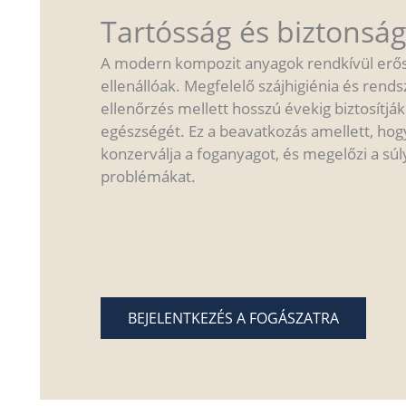
Tartósság és biztonsá
A modern kompozit anyagok rendkívül erő
ellenállóak. Megfelelő szájhigiénia és rend
ellenőrzés mellett hosszú évekig biztosítják
egészségét. Ez a beavatkozás amellett, hog
konzerválja a foganyagot, és megelőzi a sú
problémákat.
BEJELENTKEZÉS A FOGÁSZATRA