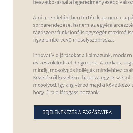
beavatkozással a legeredményesebb változá
Ami a rendelőnkben történik, az nem csupá
sorbarendezése, hanem az egyéni arcesztét
rágószerv funkcionális egységét maximális
figyelembe vevő mosolyszobrászat.
Innovatív eljárásokat alkalmazunk, modern
és készülékekkel dolgozunk. A kedves, segí
mindig mosolygós kollégák mindehhez csak
Kezelésről kezelésre haladva egyre szépül 
mosolyod, így alig várod majd a következő 
hogy újra ellátogass hozzánk!
BEJELENTKEZÉS A FOGÁSZATRA