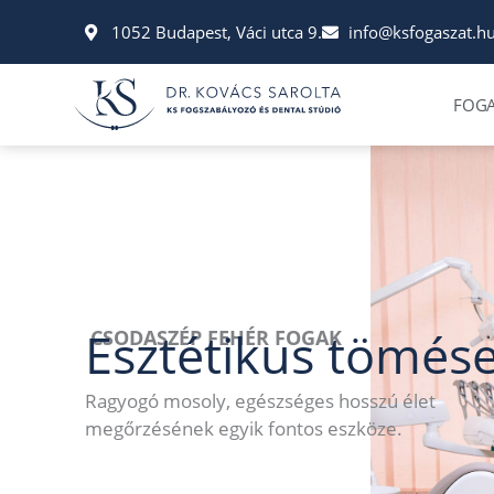
Ugrás
1052 Budapest, Váci utca 9.
info@ksfogaszat.h
a
tartalomra
FOGA
Esztétikus tömése
CSODASZÉP FEHÉR FOGAK
Ragyogó mosoly, egészséges hosszú élet
megőrzésének egyik fontos eszköze.