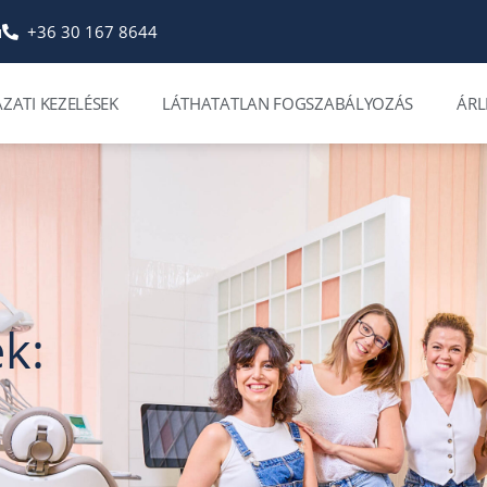
u
+36 30 167 8644
ZATI KEZELÉSEK
LÁTHATATLAN FOGSZABÁLYOZÁS
ÁRL
k: